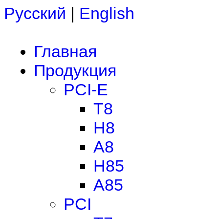
Русский
|
English
Главная
Продукция
PCI-E
T8
H8
A8
H85
A85
PCI