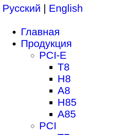
Русский
|
English
Главная
Продукция
PCI-E
T8
H8
A8
H85
A85
PCI