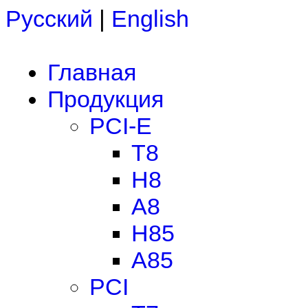
Русский
|
English
Главная
Продукция
PCI-E
T8
H8
A8
H85
A85
PCI