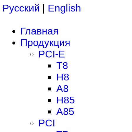
Русский
|
English
Главная
Продукция
PCI-E
T8
H8
A8
H85
A85
PCI