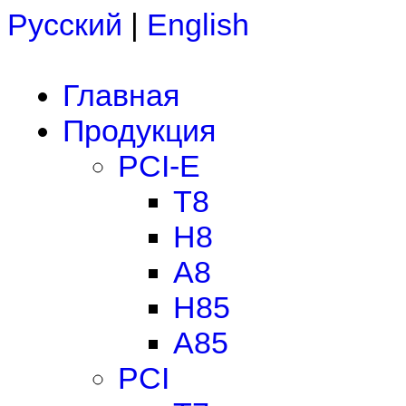
Русский
|
English
Главная
Продукция
PCI-E
T8
H8
A8
H85
A85
PCI