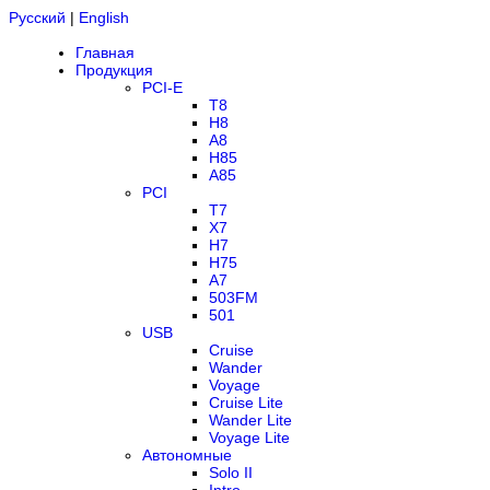
Русский
|
English
Главная
Продукция
PCI-E
T8
H8
A8
H85
A85
PCI
T7
X7
H7
H75
A7
503FM
501
USB
Cruise
Wander
Voyage
Cruise Lite
Wander Lite
Voyage Lite
Автономные
Solo II