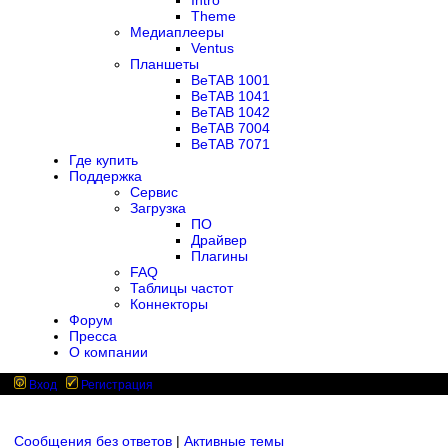
Intro
Theme
Медиаплееры
Ventus
Планшеты
BeTAB 1001
BeTAB 1041
BeTAB 1042
BeTAB 7004
BeTAB 7071
Где купить
Поддержка
Сервис
Загрузка
ПО
Драйвер
Плагины
FAQ
Таблицы частот
Коннекторы
Форум
Пресса
О компании
Вход
Регистрация
Сообщения без ответов
|
Активные темы