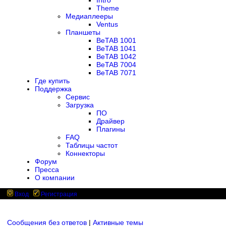
Intro
Theme
Медиаплееры
Ventus
Планшеты
BeTAB 1001
BeTAB 1041
BeTAB 1042
BeTAB 7004
BeTAB 7071
Где купить
Поддержка
Сервис
Загрузка
ПО
Драйвер
Плагины
FAQ
Таблицы частот
Коннекторы
Форум
Пресса
О компании
Вход
Регистрация
Сообщения без ответов
|
Активные темы