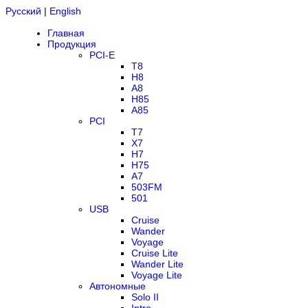
Русский
|
English
Главная
Продукция
PCI-E
T8
H8
A8
H85
A85
PCI
T7
X7
H7
H75
A7
503FM
501
USB
Cruise
Wander
Voyage
Cruise Lite
Wander Lite
Voyage Lite
Автономные
Solo II