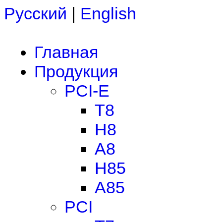
Русский
|
English
Главная
Продукция
PCI-E
T8
H8
A8
H85
A85
PCI