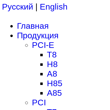
Русский
|
English
Главная
Продукция
PCI-E
T8
H8
A8
H85
A85
PCI