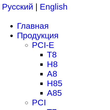
Русский
|
English
Главная
Продукция
PCI-E
T8
H8
A8
H85
A85
PCI