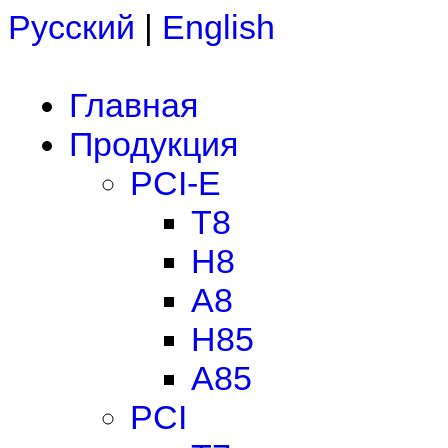
Русский
|
English
Главная
Продукция
PCI-E
T8
H8
A8
H85
A85
PCI