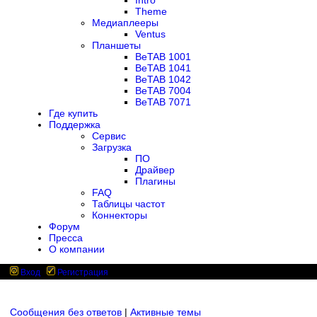
Intro
Theme
Медиаплееры
Ventus
Планшеты
BeTAB 1001
BeTAB 1041
BeTAB 1042
BeTAB 7004
BeTAB 7071
Где купить
Поддержка
Сервис
Загрузка
ПО
Драйвер
Плагины
FAQ
Таблицы частот
Коннекторы
Форум
Пресса
О компании
Вход
Регистрация
Сообщения без ответов
|
Активные темы