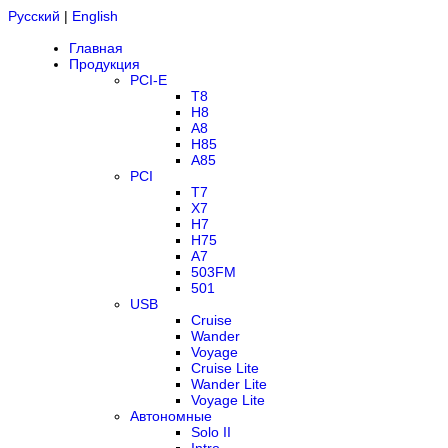
Русский
|
English
Главная
Продукция
PCI-E
T8
H8
A8
H85
A85
PCI
T7
X7
H7
H75
A7
503FM
501
USB
Cruise
Wander
Voyage
Cruise Lite
Wander Lite
Voyage Lite
Автономные
Solo II