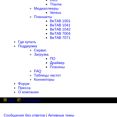
Intro
Theme
Медиаплееры
Ventus
Планшеты
BeTAB 1001
BeTAB 1041
BeTAB 1042
BeTAB 7004
BeTAB 7071
Где купить
Поддержка
Сервис
Загрузка
ПО
Драйвер
Плагины
FAQ
Таблицы частот
Коннекторы
Форум
Пресса
О компании
Вход
Регистрация
Сообщения без ответов
|
Активные темы