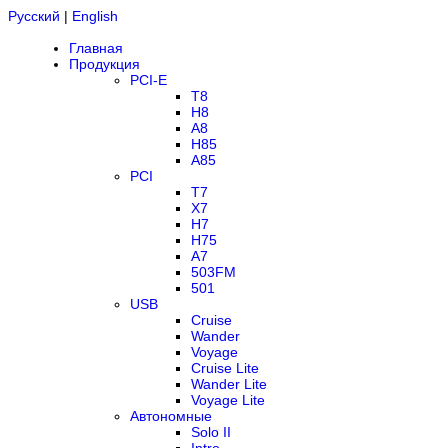
Русский
|
English
Главная
Продукция
PCI-E
T8
H8
A8
H85
A85
PCI
T7
X7
H7
H75
A7
503FM
501
USB
Cruise
Wander
Voyage
Cruise Lite
Wander Lite
Voyage Lite
Автономные
Solo II