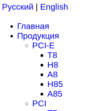
Русский
|
English
Главная
Продукция
PCI-E
T8
H8
A8
H85
A85
PCI