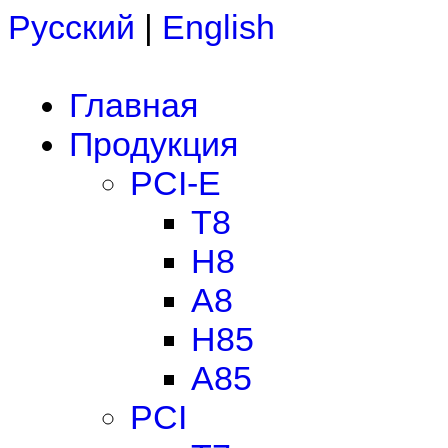
Русский
|
English
Главная
Продукция
PCI-E
T8
H8
A8
H85
A85
PCI