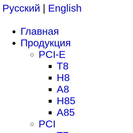
Русский
|
English
Главная
Продукция
PCI-E
T8
H8
A8
H85
A85
PCI