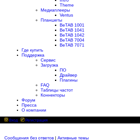
Intro
Theme
Медиаплееры
Ventus
Планшеты
BeTAB 1001
BeTAB 1041
BeTAB 1042
BeTAB 7004
BeTAB 7071
Где купить
Поддержка
Сервис
Загрузка
ПО
Драйвер
Плагины
FAQ
Таблицы частот
Коннекторы
Форум
Пресса
О компании
Вход
Регистрация
Сообщения без ответов
|
Активные темы