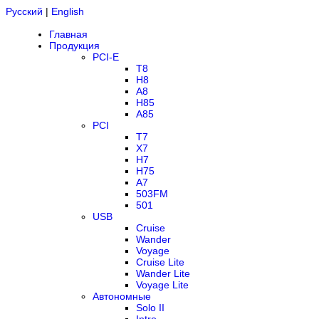
Русский
|
English
Главная
Продукция
PCI-E
T8
H8
A8
H85
A85
PCI
T7
X7
H7
H75
A7
503FM
501
USB
Cruise
Wander
Voyage
Cruise Lite
Wander Lite
Voyage Lite
Автономные
Solo II