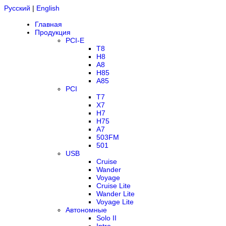
Русский
|
English
Главная
Продукция
PCI-E
T8
H8
A8
H85
A85
PCI
T7
X7
H7
H75
A7
503FM
501
USB
Cruise
Wander
Voyage
Cruise Lite
Wander Lite
Voyage Lite
Автономные
Solo II