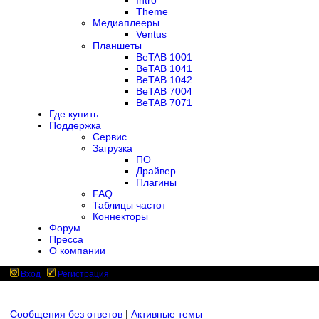
Intro
Theme
Медиаплееры
Ventus
Планшеты
BeTAB 1001
BeTAB 1041
BeTAB 1042
BeTAB 7004
BeTAB 7071
Где купить
Поддержка
Сервис
Загрузка
ПО
Драйвер
Плагины
FAQ
Таблицы частот
Коннекторы
Форум
Пресса
О компании
Вход
Регистрация
Сообщения без ответов
|
Активные темы