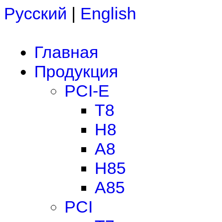
Русский
|
English
Главная
Продукция
PCI-E
T8
H8
A8
H85
A85
PCI