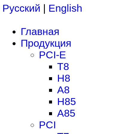
Русский
|
English
Главная
Продукция
PCI-E
T8
H8
A8
H85
A85
PCI