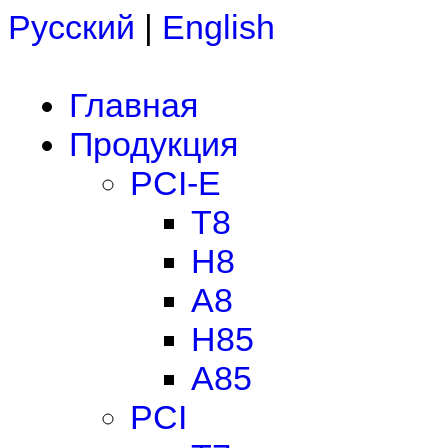
Русский
|
English
Главная
Продукция
PCI-E
T8
H8
A8
H85
A85
PCI