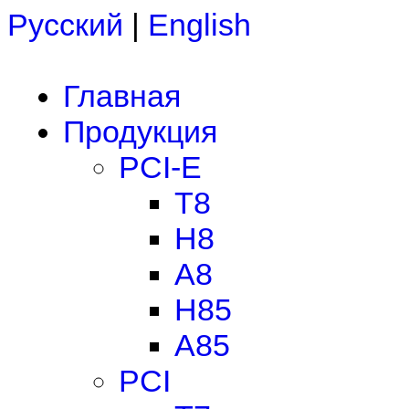
Русский
|
English
Главная
Продукция
PCI-E
T8
H8
A8
H85
A85
PCI