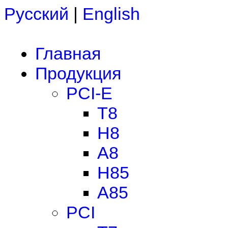
Русский
|
English
Главная
Продукция
PCI-E
T8
H8
A8
H85
A85
PCI