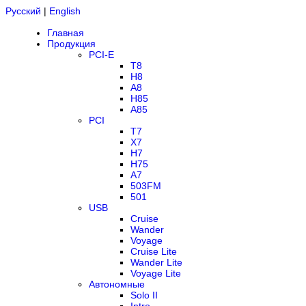
Русский
|
English
Главная
Продукция
PCI-E
T8
H8
A8
H85
A85
PCI
T7
X7
H7
H75
A7
503FM
501
USB
Cruise
Wander
Voyage
Cruise Lite
Wander Lite
Voyage Lite
Автономные
Solo II