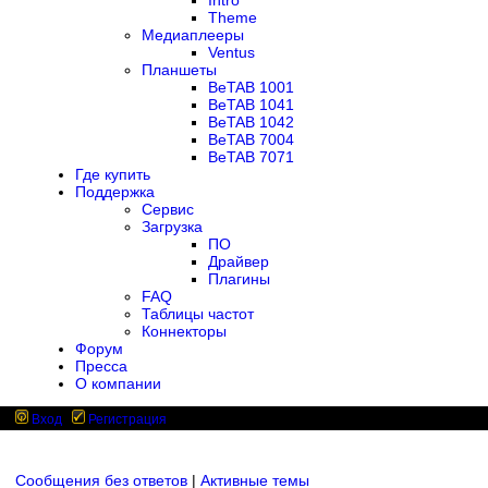
Intro
Theme
Медиаплееры
Ventus
Планшеты
BeTAB 1001
BeTAB 1041
BeTAB 1042
BeTAB 7004
BeTAB 7071
Где купить
Поддержка
Сервис
Загрузка
ПО
Драйвер
Плагины
FAQ
Таблицы частот
Коннекторы
Форум
Пресса
О компании
Вход
Регистрация
Сообщения без ответов
|
Активные темы