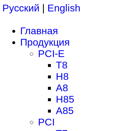
Русский
|
English
Главная
Продукция
PCI-E
T8
H8
A8
H85
A85
PCI