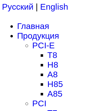
Русский
|
English
Главная
Продукция
PCI-E
T8
H8
A8
H85
A85
PCI