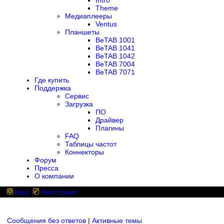
Intro
Theme
Медиаплееры
Ventus
Планшеты
BeTAB 1001
BeTAB 1041
BeTAB 1042
BeTAB 7004
BeTAB 7071
Где купить
Поддержка
Сервис
Загрузка
ПО
Драйвер
Плагины
FAQ
Таблицы частот
Коннекторы
Форум
Пресса
О компании
Вход
Регистрация
Сообщения без ответов
|
Активные темы