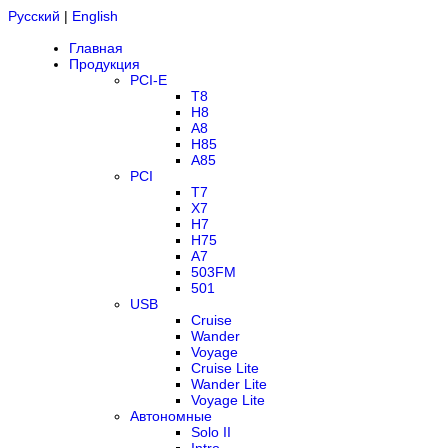
Русский
|
English
Главная
Продукция
PCI-E
T8
H8
A8
H85
A85
PCI
T7
X7
H7
H75
A7
503FM
501
USB
Cruise
Wander
Voyage
Cruise Lite
Wander Lite
Voyage Lite
Автономные
Solo II