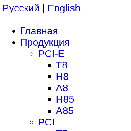
Русский
|
English
Главная
Продукция
PCI-E
T8
H8
A8
H85
A85
PCI