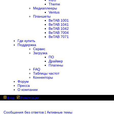
Intro
Theme
Медиаплееры
Ventus
Планшеты
BeTAB 1001
BeTAB 1041
BeTAB 1042
BeTAB 7004
BeTAB 7071
Где купить
Поддержка
Сервис
Загрузка
ПО
Драйвер
Плагины
FAQ
Таблицы частот
Коннекторы
Форум
Пресса
О компании
Вход
Регистрация
Сообщения без ответов
|
Активные темы