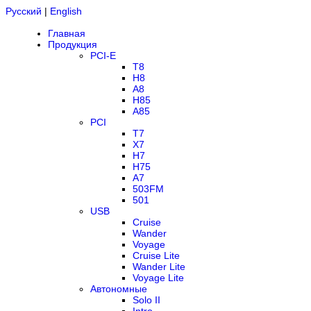
Русский
|
English
Главная
Продукция
PCI-E
T8
H8
A8
H85
A85
PCI
T7
X7
H7
H75
A7
503FM
501
USB
Cruise
Wander
Voyage
Cruise Lite
Wander Lite
Voyage Lite
Автономные
Solo II