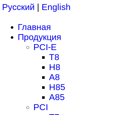
Русский
|
English
Главная
Продукция
PCI-E
T8
H8
A8
H85
A85
PCI