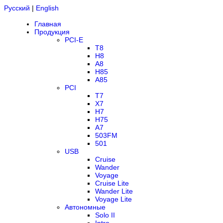
Русский
|
English
Главная
Продукция
PCI-E
T8
H8
A8
H85
A85
PCI
T7
X7
H7
H75
A7
503FM
501
USB
Cruise
Wander
Voyage
Cruise Lite
Wander Lite
Voyage Lite
Автономные
Solo II