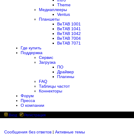
Intro
Theme
Медиаплееры
Ventus
Планшеты
BeTAB 1001
BeTAB 1041
BeTAB 1042
BeTAB 7004
BeTAB 7071
Где купить
Поддержка
Сервис
Загрузка
ПО
Драйвер
Плагины
FAQ
Таблицы частот
Коннекторы
Форум
Пресса
О компании
Вход
Регистрация
Сообщения без ответов
|
Активные темы