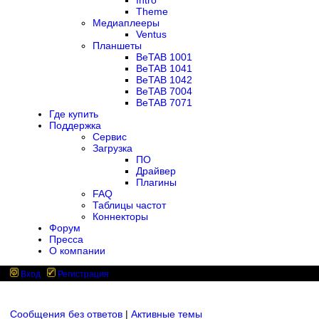
Intro
Theme
Медиаплееры
Ventus
Планшеты
BeTAB 1001
BeTAB 1041
BeTAB 1042
BeTAB 7004
BeTAB 7071
Где купить
Поддержка
Сервис
Загрузка
ПО
Драйвер
Плагины
FAQ
Таблицы частот
Коннекторы
Форум
Пресса
О компании
Вход
Регистрация
Сообщения без ответов
|
Активные темы