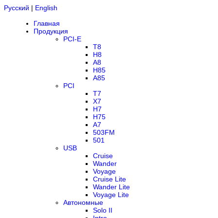
Русский
|
English
Главная
Продукция
PCI-E
T8
H8
A8
H85
A85
PCI
T7
X7
H7
H75
A7
503FM
501
USB
Cruise
Wander
Voyage
Cruise Lite
Wander Lite
Voyage Lite
Автономные
Solo II