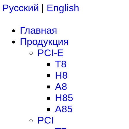
Русский
|
English
Главная
Продукция
PCI-E
T8
H8
A8
H85
A85
PCI