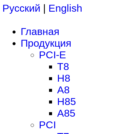
Русский
|
English
Главная
Продукция
PCI-E
T8
H8
A8
H85
A85
PCI