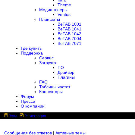
Intro
Theme
Медиаплееры
Ventus
Планшеты
BeTAB 1001
BeTAB 1041
BeTAB 1042
BeTAB 7004
BeTAB 7071
Где купить
Поддержка
Сервис
Загрузка
ПО
Драйвер
Плагины
FAQ
Таблицы частот
Коннекторы
Форум
Пресса
О компании
Вход
Регистрация
Сообщения без ответов
|
Активные темы