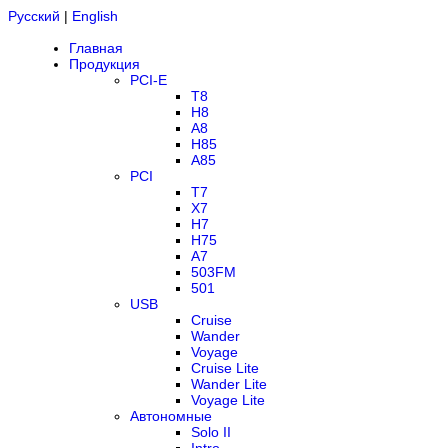
Русский
|
English
Главная
Продукция
PCI-E
T8
H8
A8
H85
A85
PCI
T7
X7
H7
H75
A7
503FM
501
USB
Cruise
Wander
Voyage
Cruise Lite
Wander Lite
Voyage Lite
Автономные
Solo II