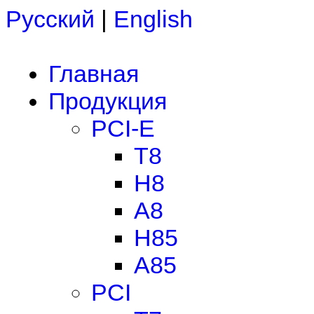
Русский
|
English
Главная
Продукция
PCI-E
T8
H8
A8
H85
A85
PCI