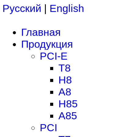
Русский
|
English
Главная
Продукция
PCI-E
T8
H8
A8
H85
A85
PCI