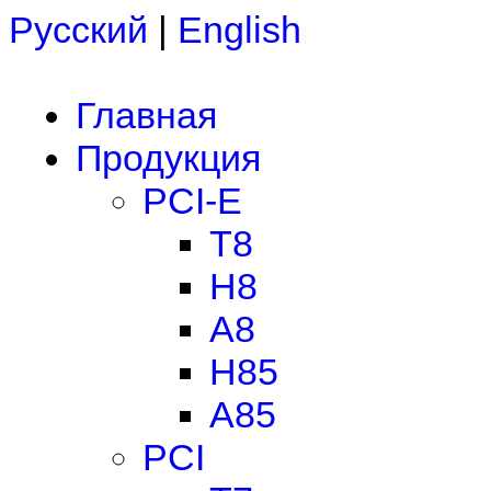
Русский
|
English
Главная
Продукция
PCI-E
T8
H8
A8
H85
A85
PCI