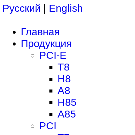
Русский
|
English
Главная
Продукция
PCI-E
T8
H8
A8
H85
A85
PCI