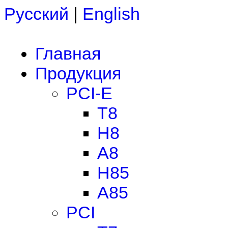
Русский
|
English
Главная
Продукция
PCI-E
T8
H8
A8
H85
A85
PCI