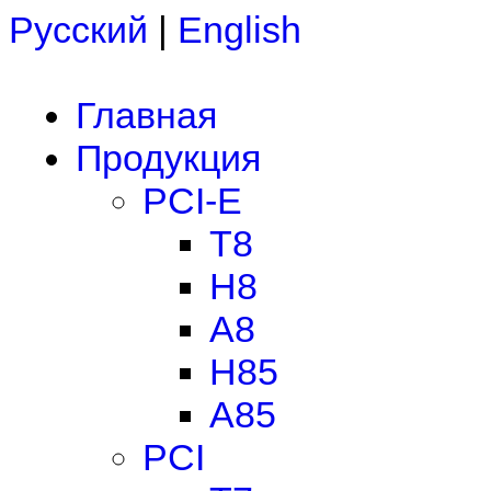
Русский
|
English
Главная
Продукция
PCI-E
T8
H8
A8
H85
A85
PCI