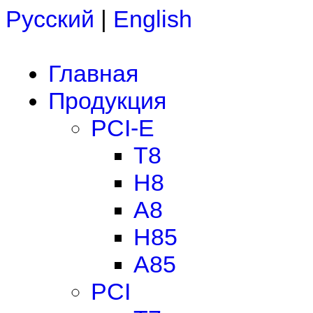
Русский
|
English
Главная
Продукция
PCI-E
T8
H8
A8
H85
A85
PCI