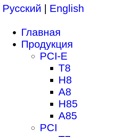
Русский
|
English
Главная
Продукция
PCI-E
T8
H8
A8
H85
A85
PCI