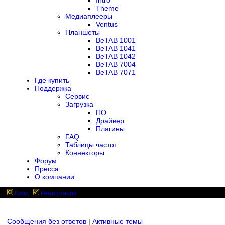
Intro
Theme
Медиаплееры
Ventus
Планшеты
BeTAB 1001
BeTAB 1041
BeTAB 1042
BeTAB 7004
BeTAB 7071
Где купить
Поддержка
Сервис
Загрузка
ПО
Драйвер
Плагины
FAQ
Таблицы частот
Коннекторы
Форум
Пресса
О компании
Вход
Регистрация
Сообщения без ответов
|
Активные темы