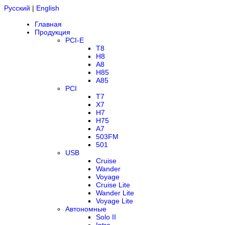
Русский
|
English
Главная
Продукция
PCI-E
T8
H8
A8
H85
A85
PCI
T7
X7
H7
H75
A7
503FM
501
USB
Cruise
Wander
Voyage
Cruise Lite
Wander Lite
Voyage Lite
Автономные
Solo II