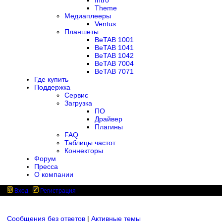
Intro
Theme
Медиаплееры
Ventus
Планшеты
BeTAB 1001
BeTAB 1041
BeTAB 1042
BeTAB 7004
BeTAB 7071
Где купить
Поддержка
Сервис
Загрузка
ПО
Драйвер
Плагины
FAQ
Таблицы частот
Коннекторы
Форум
Пресса
О компании
Вход
Регистрация
Сообщения без ответов
|
Активные темы