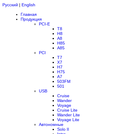
Русский
|
English
Главная
Продукция
PCI-E
T8
H8
A8
H85
A85
PCI
T7
X7
H7
H75
A7
503FM
501
USB
Cruise
Wander
Voyage
Cruise Lite
Wander Lite
Voyage Lite
Автономные
Solo II