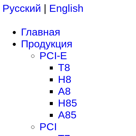
Русский
|
English
Главная
Продукция
PCI-E
T8
H8
A8
H85
A85
PCI