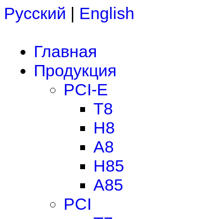
Русский
|
English
Главная
Продукция
PCI-E
T8
H8
A8
H85
A85
PCI