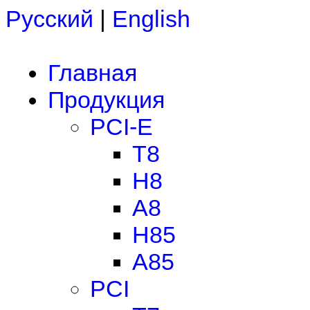
Русский
|
English
Главная
Продукция
PCI-E
T8
H8
A8
H85
A85
PCI