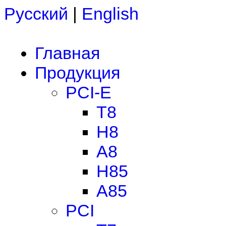
Русский
|
English
Главная
Продукция
PCI-E
T8
H8
A8
H85
A85
PCI