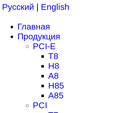
Русский
|
English
Главная
Продукция
PCI-E
T8
H8
A8
H85
A85
PCI